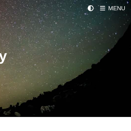
MENU
y