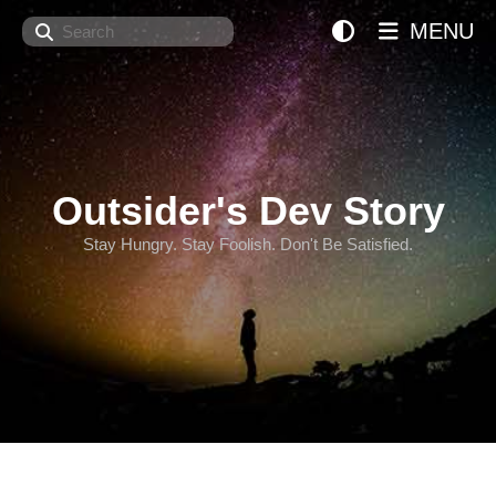
Search
MENU
Outsider's Dev Story
Stay Hungry. Stay Foolish. Don't Be Satisfied.