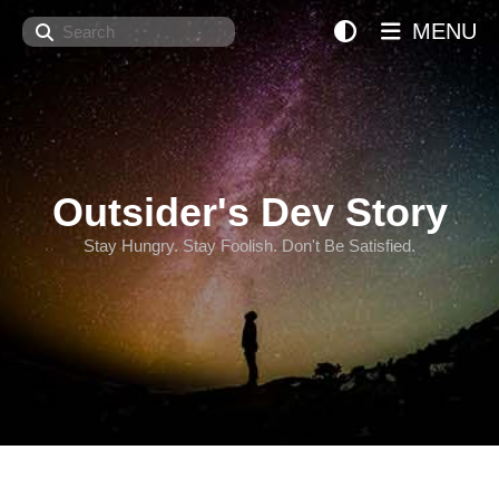
Search
MENU
Outsider's Dev Story
Stay Hungry. Stay Foolish. Don't Be Satisfied.