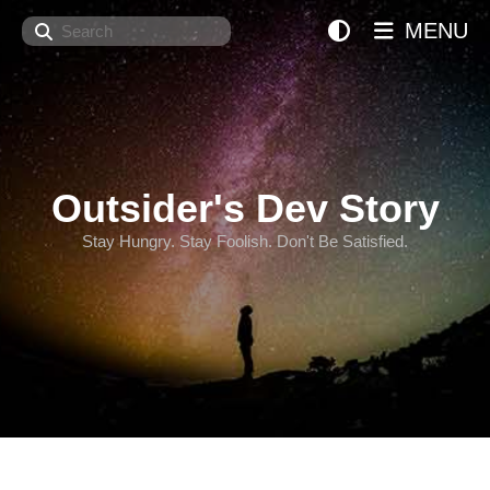
Search
MENU
Outsider's Dev Story
Stay Hungry. Stay Foolish. Don't Be Satisfied.