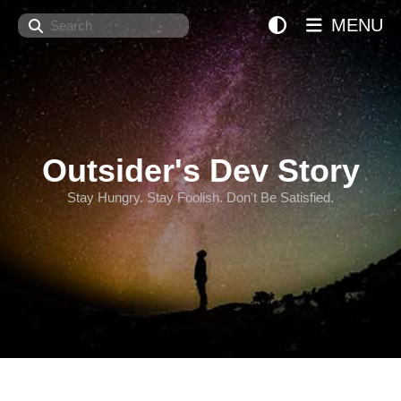
Search
MENU
Outsider's Dev Story
Stay Hungry. Stay Foolish. Don't Be Satisfied.