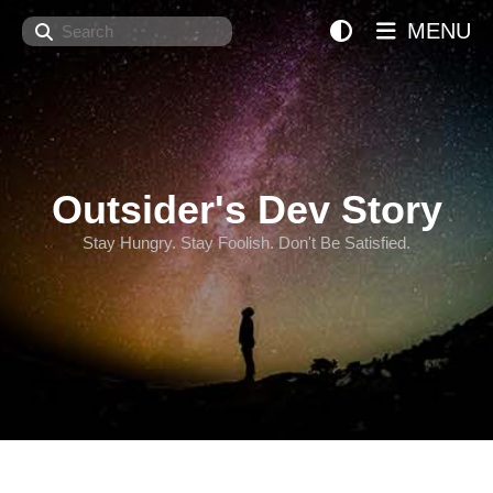
Search
MENU
Outsider's Dev Story
Stay Hungry. Stay Foolish. Don't Be Satisfied.