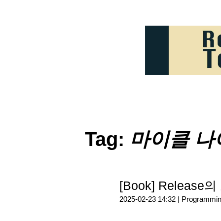
Tag:
마이클 나
[Book] Relea
2025-02-23 14:32 |
Programmi