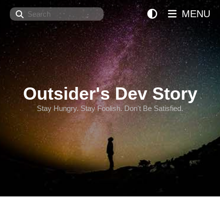
Search
MENU
Outsider's Dev Story
Stay Hungry. Stay Foolish. Don't Be Satisfied.