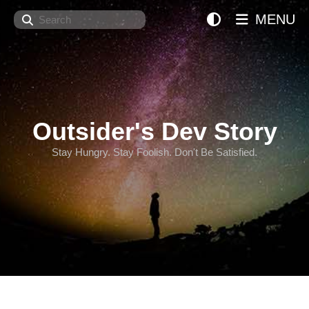
Search
MENU
Outsider's Dev Story
Stay Hungry. Stay Foolish. Don't Be Satisfied.