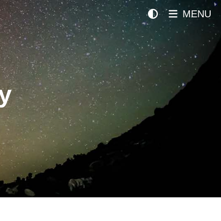
MENU
y