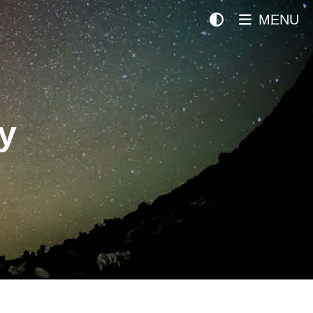
MENU
y