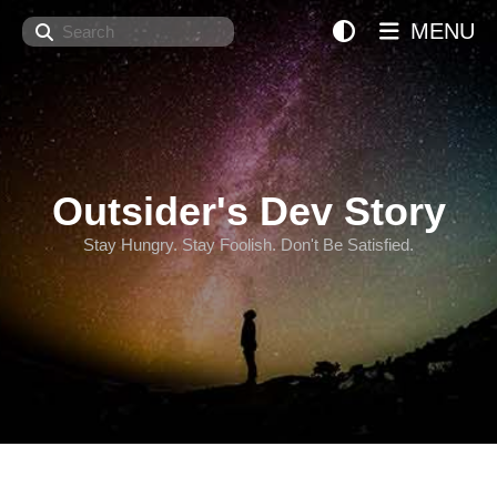
Search
MENU
Outsider's Dev Story
Stay Hungry. Stay Foolish. Don't Be Satisfied.