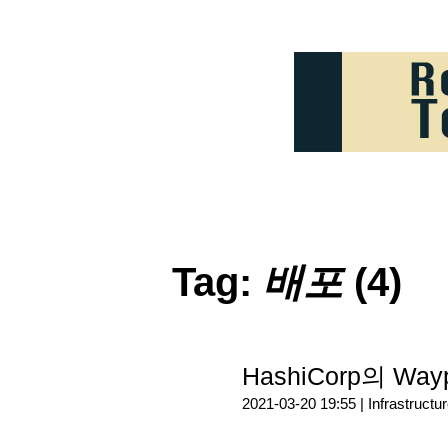
Tag:
배포
(4)
HashiCorp의 W
2021-03-20 19:55 |
Infrastructu