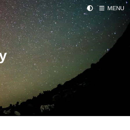
MENU
y