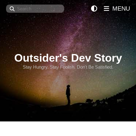
Search
MENU
Outsider's Dev Story
Stay Hungry. Stay Foolish. Don't Be Satisfied.