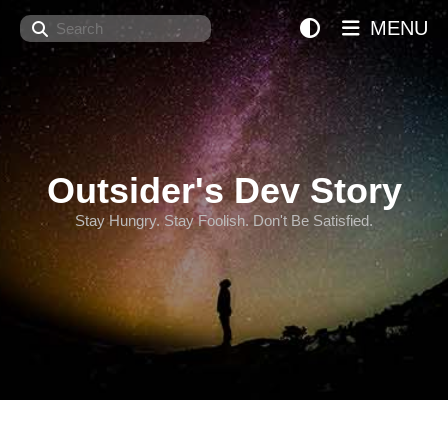
Search
MENU
Outsider's Dev Story
Stay Hungry. Stay Foolish. Don't Be Satisfied.