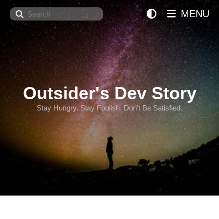
Search
MENU
Outsider's Dev Story
Stay Hungry. Stay Foolish. Don't Be Satisfied.