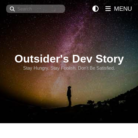
Search
MENU
Outsider's Dev Story
Stay Hungry. Stay Foolish. Don't Be Satisfied.