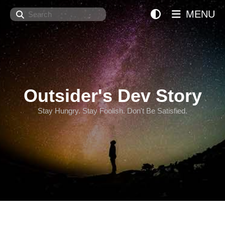
Search
MENU
Outsider's Dev Story
Stay Hungry. Stay Foolish. Don't Be Satisfied.