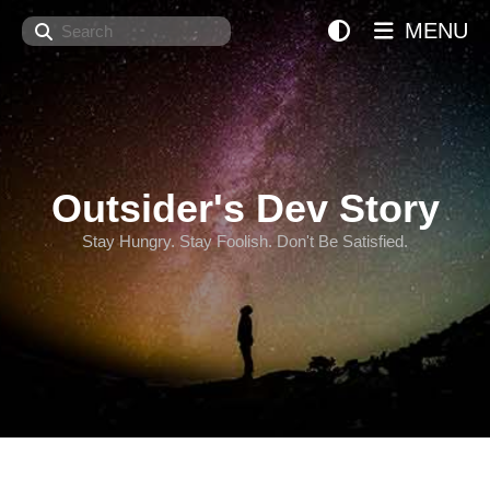
Search
MENU
Outsider's Dev Story
Stay Hungry. Stay Foolish. Don't Be Satisfied.