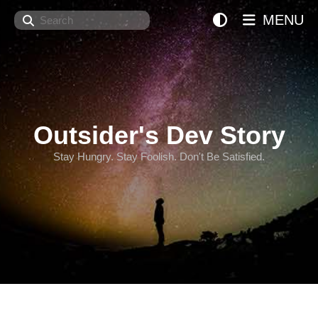
Search
MENU
Outsider's Dev Story
Stay Hungry. Stay Foolish. Don't Be Satisfied.