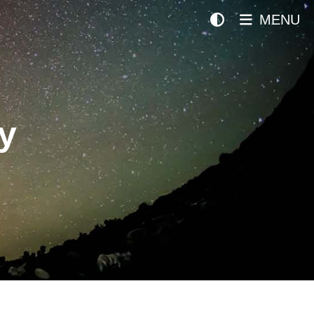
MENU
y