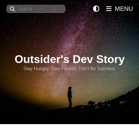
Search
MENU
Outsider's Dev Story
Stay Hungry. Stay Foolish. Don't Be Satisfied.