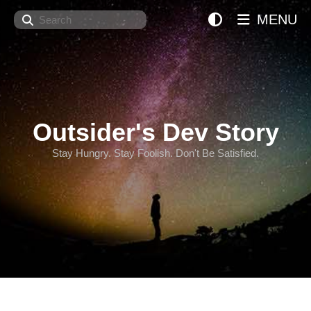
Search
MENU
Outsider's Dev Story
Stay Hungry. Stay Foolish. Don't Be Satisfied.