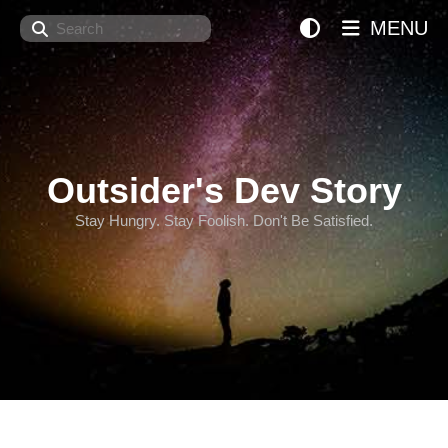
Search
MENU
Outsider's Dev Story
Stay Hungry. Stay Foolish. Don't Be Satisfied.