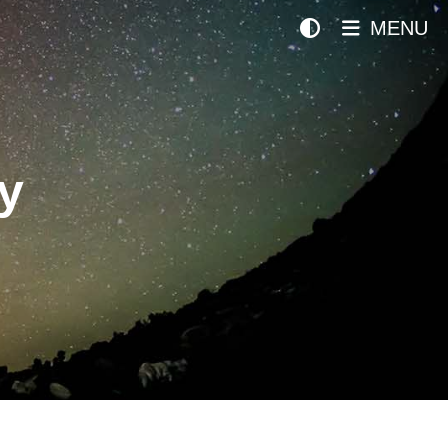
MENU
y