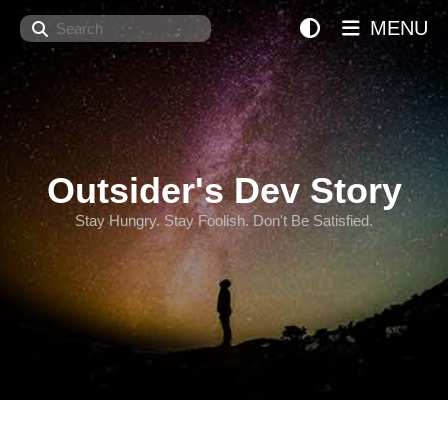
Search
MENU
Outsider's Dev Story
Stay Hungry. Stay Foolish. Don't Be Satisfied.