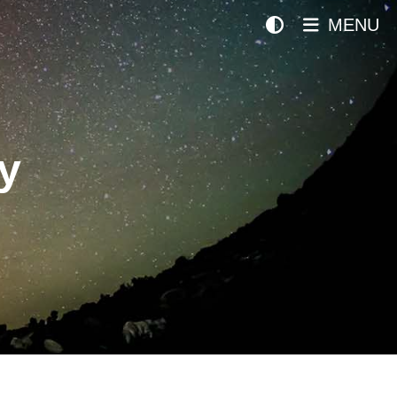
MENU
y