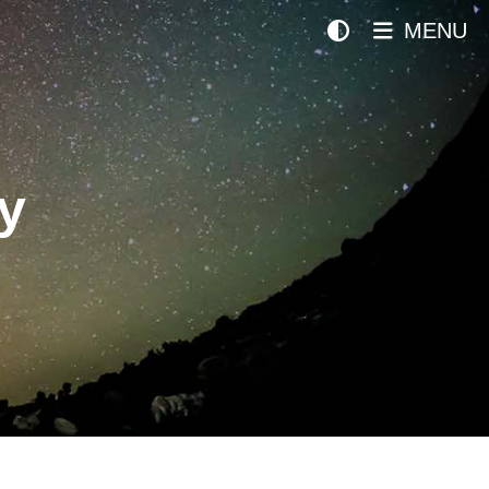
MENU
y