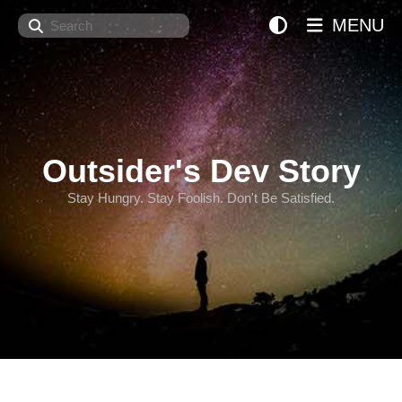
Search
MENU
Outsider's Dev Story
Stay Hungry. Stay Foolish. Don't Be Satisfied.