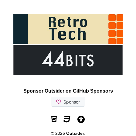
Sponsor Outsider on GitHub Sponsors
Valid HTML5
Valid CSS
WCAG 2.1 AA t
© 2026
Outsider
.