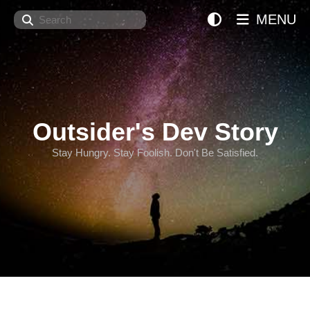
Search
MENU
Outsider's Dev Story
Stay Hungry. Stay Foolish. Don't Be Satisfied.