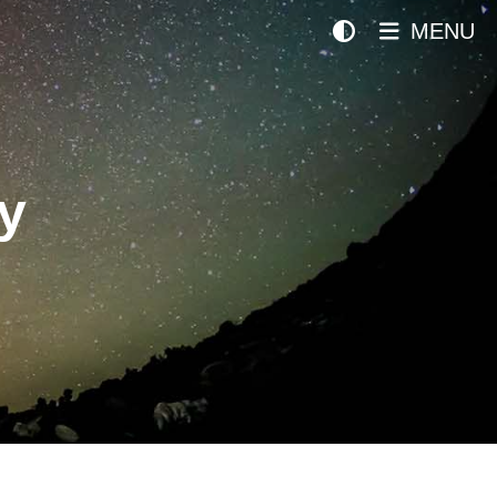
MENU
y