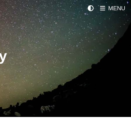
MENU
y