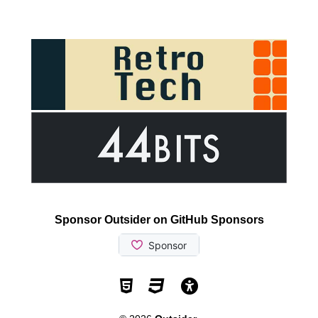
Sponsor Outsider on GitHub Sponsors
Valid HTML5
Valid CSS
WCAG 2.1 AA t