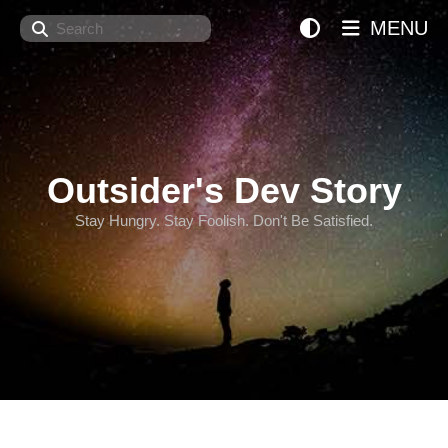
Search
MENU
Outsider's Dev Story
Stay Hungry. Stay Foolish. Don't Be Satisfied.