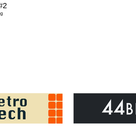
#2
ng