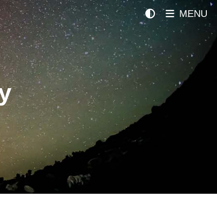
MENU
y