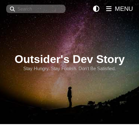
Search
MENU
Outsider's Dev Story
Stay Hungry. Stay Foolish. Don't Be Satisfied.