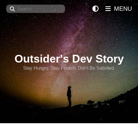
Search
MENU
Outsider's Dev Story
Stay Hungry. Stay Foolish. Don't Be Satisfied.