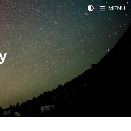
MENU
y