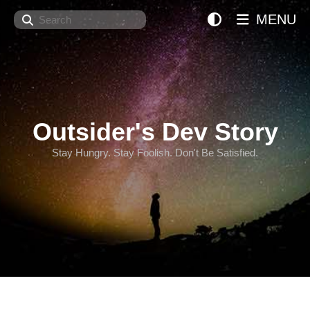
Search
MENU
Outsider's Dev Story
Stay Hungry. Stay Foolish. Don't Be Satisfied.