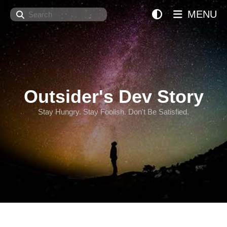
Search
MENU
Outsider's Dev Story
Stay Hungry. Stay Foolish. Don't Be Satisfied.