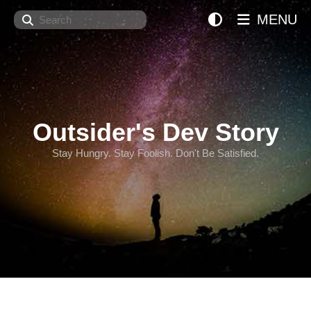
Search
MENU
Outsider's Dev Story
Stay Hungry. Stay Foolish. Don't Be Satisfied.