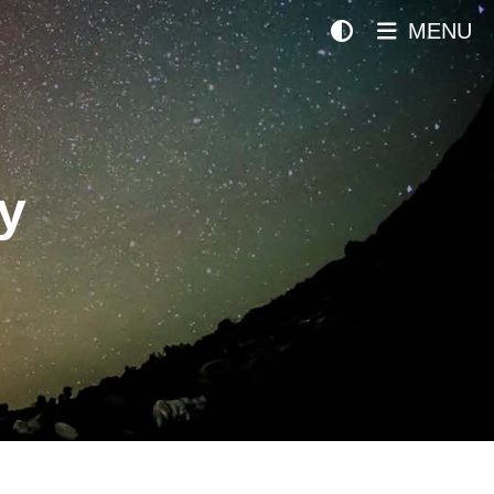
MENU
y