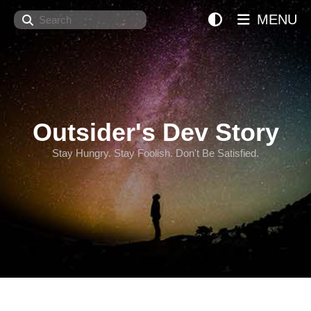
Search
MENU
Outsider's Dev Story
Stay Hungry. Stay Foolish. Don't Be Satisfied.