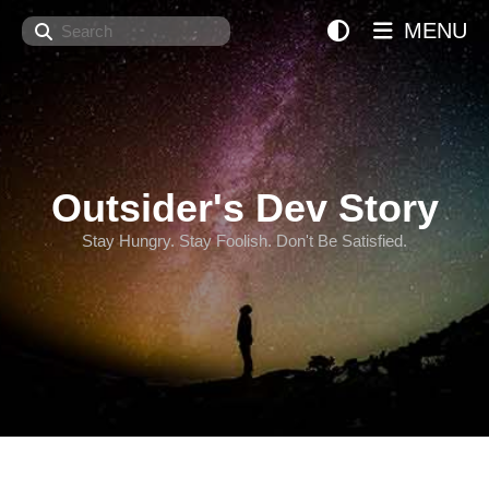
Search
MENU
Outsider's Dev Story
Stay Hungry. Stay Foolish. Don't Be Satisfied.