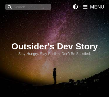
Search
MENU
Outsider's Dev Story
Stay Hungry. Stay Foolish. Don't Be Satisfied.