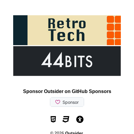
Sponsor Outsider on GitHub Sponsors
Valid HTML5
Valid CSS
WCAG 2.1 AA t
© 2026
Outsider
.