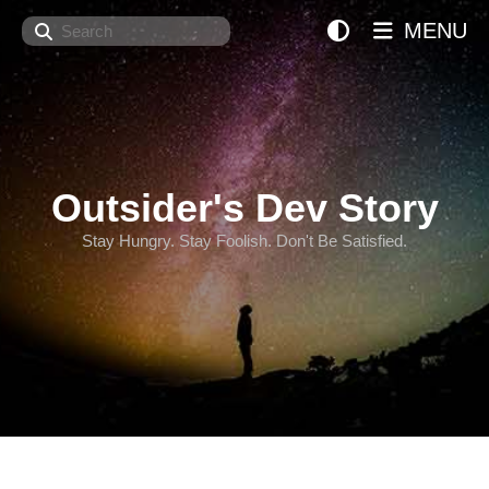
Search
MENU
Outsider's Dev Story
Stay Hungry. Stay Foolish. Don't Be Satisfied.