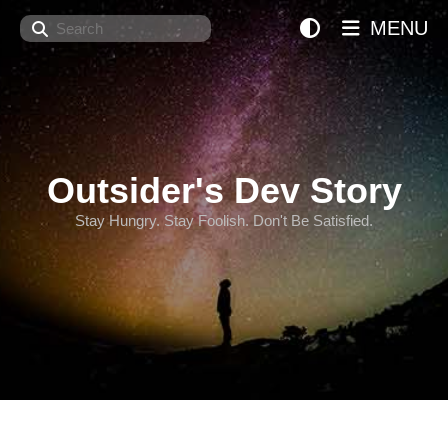
Search
MENU
Outsider's Dev Story
Stay Hungry. Stay Foolish. Don't Be Satisfied.