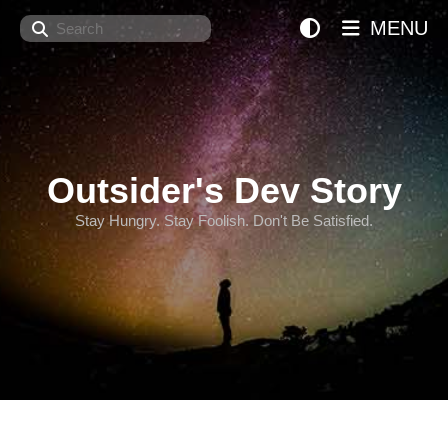
Search
MENU
Outsider's Dev Story
Stay Hungry. Stay Foolish. Don't Be Satisfied.