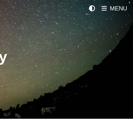
MENU
y