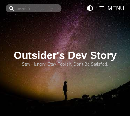
Search
MENU
Outsider's Dev Story
Stay Hungry. Stay Foolish. Don't Be Satisfied.