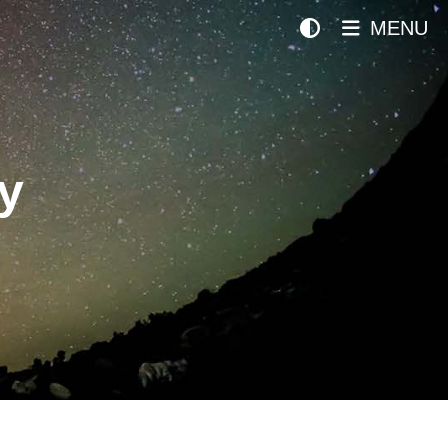
MENU
y